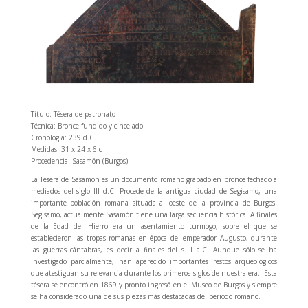
Título: Tésera de patronato
Técnica: Bronce fundido y cincelado
Cronología: 239 d.C.
Medidas: 31 x 24 x 6 c
Procedencia: Sasamón (Burgos)
La Tésera de Sasamón es un documento romano grabado en bronce fechado a
mediados del siglo III d.C. Procede de la antigua ciudad de Segisamo, una
importante población romana situada al oeste de la provincia de Burgos.
Segisamo, actualmente Sasamón tiene una larga secuencia histórica. A finales
de la Edad del Hierro era un asentamiento turmogo, sobre el que se
establecieron las tropas romanas en época del emperador Augusto, durante
las guerras cántabras, es decir a finales del s. I a.C. Aunque sólo se ha
investigado parcialmente, han aparecido importantes restos arqueológicos
que atestiguan su relevancia durante los primeros siglos de nuestra era. Esta
tésera se encontró en 1869 y pronto ingresó en el Museo de Burgos y siempre
se ha considerado una de sus piezas más destacadas del periodo romano.