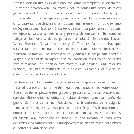
Está fabricada en una pieza de bronce con forma de templete. Se remata con
un frontón decorado con una roseta y por los bordes una cenefa de roleos
grabados a bisel. Contiene una inscripción de carácter honorifico dedicada por
un taller de quince trabajadores y seis trabajadoras libertos y esclavos a sus
cinco patronos, que dirigían una industria familiar en el municipio romano
de Segisamo actual Sasamón. El contexto de esta inscripción es una industria
de tejedores, zapateros, bataneros y peineros de carácter familiar como se
refleja en los nombres de los patronos, llamados G. Sempronius Flavus,
Valeria Severina, G. Valerius Lupus y G. Turellius Cassianus. Hay que
señalar también como tras el nombre de los trabajadores va incluida su
profesión. Se trata de una información muy valiosa que nos permite discernir
la gran diversidad de trabajos que se realizaban en este tipo de industrias
textiles romanas. La función de esta tésera es la de ensalzar la figura de los
patronos, industriales textiles del municipio de Segisamo a los que se loa
como personas, ciudadanos y patronos.
Las téseras son documentos de gran importancia que se graban sobre un
material duradero, normalmente metal, para asegurar su conservación.
Suelen contener pactos entre grupos o personas, contratos, prestaciones,
servicios, distinciones honoríficas o incluso sirvieron como contraseña de
guerra. Son una de las manifestaciones más importantes de la epigrafía
romana sobre metal y sus usos y procesos de creación y difusión nos permiten
entender muchos aspectos de la sociedad romana. Estos documentos
estuvieron muy extendidos en todo el mundo romano, muchas veces
dedicados a los patronos por sus trabajadores como en este caso o por esclavos
o libertos a su anterior dueño.