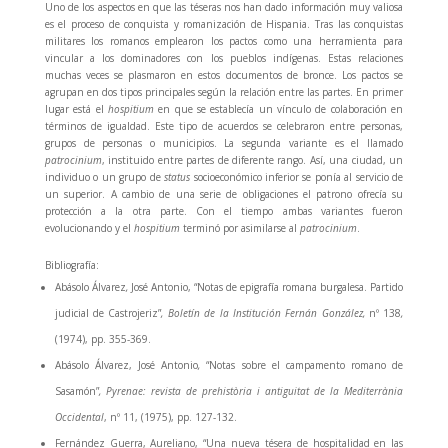
Uno de los aspectos en que las téseras nos han dado información muy valiosa
es el proceso de conquista y romanización de Hispania. Tras las conquistas
militares los romanos emplearon los pactos como una herramienta para
vincular a los dominadores con los pueblos indígenas. Estas relaciones
muchas veces se plasmaron en estos documentos de bronce. Los pactos se
agrupan en dos tipos principales según la relación entre las partes. En primer
lugar está el
hospitium
en que se establecía un vínculo de colaboración en
términos de igualdad. Este tipo de acuerdos se celebraron entre personas,
grupos de personas o municipios. La segunda variante es el llamado
patrocinium
, instituido entre partes de diferente rango. Así, una ciudad, un
individuo o un grupo de
status
socioeconómico inferior se ponía al servicio de
un superior. A cambio de una serie de obligaciones el patrono ofrecía su
protección a la otra parte. Con el tiempo ambas variantes fueron
evolucionando y el
hospitium
terminó por asimilarse al
patrocinium
.
Bibliografía:
Abásolo Álvarez
,
José Antonio, “Notas de epigrafía romana burgalesa. Partido
judicial de Castrojeriz”
, Boletín de la Institución Fernán González,
nº 138
,
(1974), pp. 355-369.
Abásolo Álvarez, José Antonio
,
“Notas sobre el campamento romano de
Sasamón”
, Pyrenae: revista de prehistòria i antiguitat de la Mediterrània
Occidental
, nº 11, (1975), pp. 127-132.
Fernández Guerra, Aureliano, “Una nueva tésera de hospitalidad en las