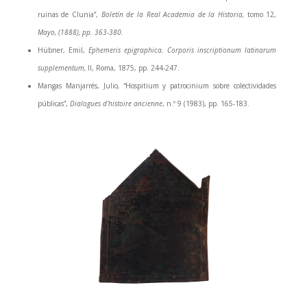
ruinas de Clunia”,
Boletín de la Real Academia de la Historia,
tomo 12,
Mayo, (1888), pp. 363-380.
Hübner, Emil,
Ephemeris epigraphica. Corporis inscriptionum latinarum
supplementum,
II, Roma, 1875, pp. 244-247.
Mangas Manjarrés, Julio
, “
Hospitium y patrocinium sobre colectividades
públicas”,
Dialogues d’histoire ancienne
, n.º 9 (1983), pp. 165-183.