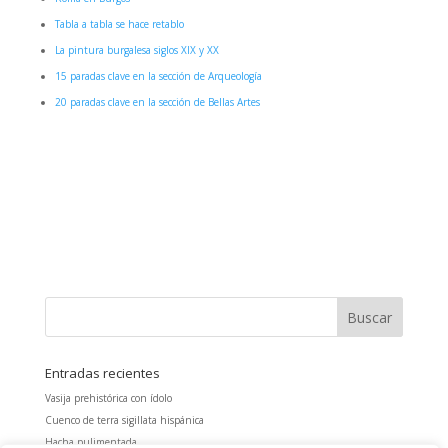
Tabla a tabla se hace retablo
La pintura burgalesa siglos XIX y XX
15 paradas clave en la sección de Arqueología
20 paradas clave en la sección de Bellas Artes
Entradas recientes
Vasija prehistórica con ídolo
Cuenco de terra sigillata hispánica
Hacha pulimentada