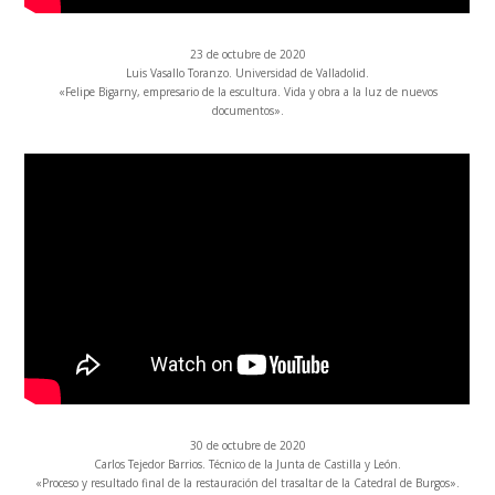
23 de octubre de 2020
Luis Vasallo Toranzo. Universidad de Valladolid.
«Felipe Bigarny, empresario de la escultura. Vida y obra a la luz de nuevos
documentos».
30 de octubre de 2020
Carlos Tejedor Barrios. Técnico de la Junta de Castilla y León.
«Proceso y resultado final de la restauración del trasaltar de la Catedral de Burgos».