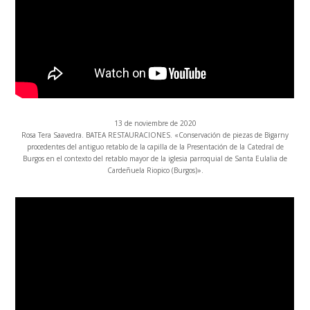
13 de noviembre de 2020
Rosa Tera Saavedra. BATEA RESTAURACIONES. «Conservación de piezas de Bigarny
procedentes del antiguo retablo de la capilla de la Presentación de la Catedral de
Burgos en el contexto del retablo mayor de la iglesia parroquial de Santa Eulalia de
Cardeñuela Riopico (Burgos)».