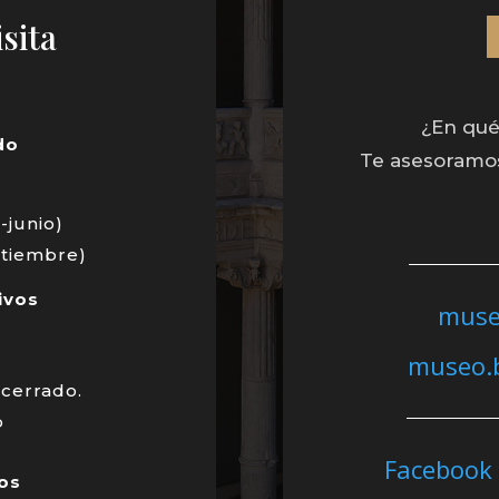
sita
¿En qué
do
Te asesoramos 
-junio)
eptiembre)
ivos
muse
museo.b
 cerrado.
o
Faceb
os