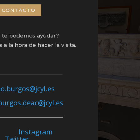
CONTACTO
 te podemos ayudar?
a la hora de hacer la visita.
o.burgos@jcyl.es
urgos.deac@jcyl.es
ook
Instagram
Twitter